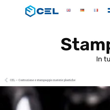
Stamp
In t
CEL – Costruzione e stampaggio materie plastiche